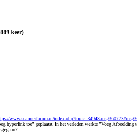
889 keer)
ttps://www.scannerforum.nl/index.php?topic=34948.msg360773#msg
oeg hyperlink toe" geplaatst. In het verleden werkte "Voeg Afbeelding 
isgegaan?