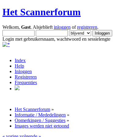
Het Scannerforum
Welkom,
Gast
. Alsjeblieft
inloggen
of
registreren
.
Login met gebruikersnaam, wachtwoord en sessielengte
Index
Help
Inloggen
Registreren
Frequenties
Het Scannerforum
»
Informatie / Mededelingen
»
Opmerkingen / Suggesties
»
Images werden niet getoond
« vorige
volgende »