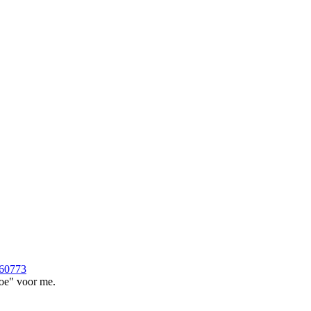
360773
toe" voor me.