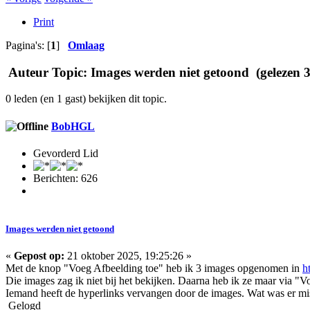
Print
Pagina's: [
1
]
Omlaag
Auteur
Topic: Images werden niet getoond (gelezen 3
0 leden (en 1 gast) bekijken dit topic.
BobHGL
Gevorderd Lid
Berichten: 626
Images werden niet getoond
«
Gepost op:
21 oktober 2025, 19:25:26 »
Met de knop "Voeg Afbeelding toe" heb ik 3 images opgenomen in
h
Die images zag ik niet bij het bekijken. Daarna heb ik ze maar via "V
Iemand heeft de hyperlinks vervangen door de images. Wat was er m
Gelogd