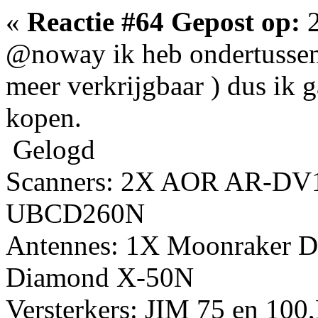
«
Reactie #64 Gepost op:
2
@noway ik heb ondertussen 
meer verkrijgbaar ) dus ik g
kopen.
Gelogd
Scanners: 2X AOR AR-DV
UBCD260N
Antennes: 1X Moonraker D
Diamond X-50N
Versterkers: JIM 75 en 10