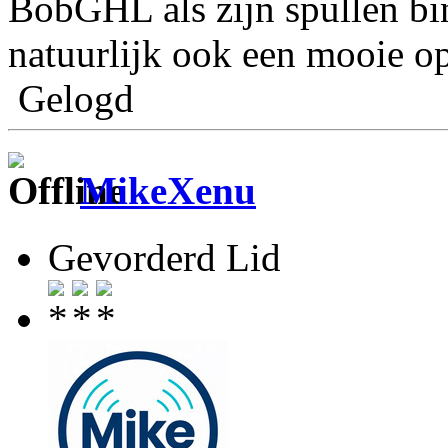
BobGHL als zijn spullen b
natuurlijk ook een mooie op
Gelogd
MikeXenu
Gevorderd Lid