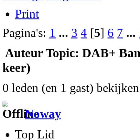
Print
Pagina's:
1
...
3
4
[
5
]
6
7
...
Auteur
Topic: DAB+ Bands
keer)
0 leden (en 1 gast) bekijken 
Noway
Top Lid