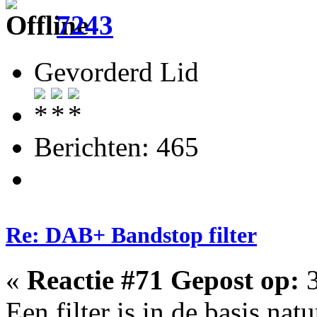
7243
Gevorderd Lid
Berichten: 465
Re: DAB+ Bandstop filter
«
Reactie #71 Gepost op:
3
Een filter is in de basis nat