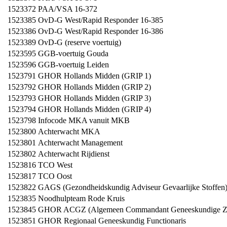
1523372
PAA/VSA 16-372
1523385
OvD-G West/Rapid Responder 16-385
1523386
OvD-G West/Rapid Responder 16-386
1523389
OvD-G (reserve voertuig)
1523595
GGB-voertuig Gouda
1523596
GGB-voertuig Leiden
1523791
GHOR Hollands Midden (GRIP 1)
1523792
GHOR Hollands Midden (GRIP 2)
1523793
GHOR Hollands Midden (GRIP 3)
1523794
GHOR Hollands Midden (GRIP 4)
1523798
Infocode MKA vanuit MKB
1523800
Achterwacht MKA
1523801
Achterwacht Management
1523802
Achterwacht Rijdienst
1523816
TCO West
1523817
TCO Oost
1523822
GAGS (Gezondheidskundig Adviseur Gevaarlijke Stoffen
1523835
Noodhulpteam Rode Kruis
1523845
GHOR ACGZ (Algemeen Commandant Geneeskundige Z
1523851
GHOR Regionaal Geneeskundig Functionaris