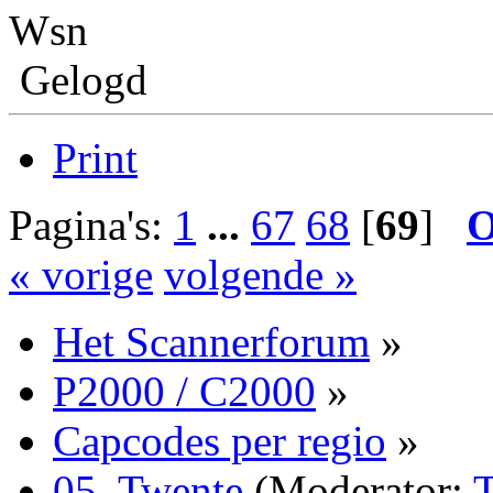
Wsn
Gelogd
Print
Pagina's:
1
...
67
68
[
69
]
O
« vorige
volgende »
Het Scannerforum
»
P2000 / C2000
»
Capcodes per regio
»
05. Twente
(Moderator: