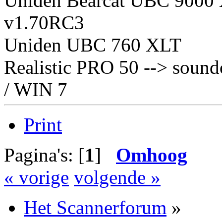
Uniden Bearcat UBC 9000 X
v1.70RC3
Uniden UBC 760 XLT
Realistic PRO 50 --> soun
/ WIN 7
Print
Pagina's: [
1
]
Omhoog
« vorige
volgende »
Het Scannerforum
»