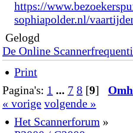
https://www.bezoekerspu
sophiapolder.nl/vaartijde
Gelogd
De Online Scannerfrequenti
Print
Pagina's:
1
...
7
8
[
9
]
Omh
« vorige
volgende »
Het Scannerforum
»