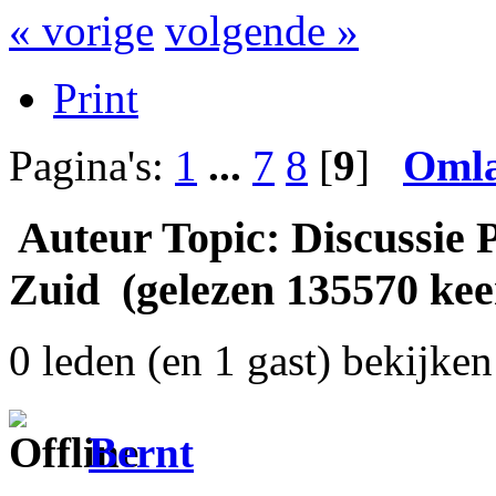
« vorige
volgende »
Print
Pagina's:
1
...
7
8
[
9
]
Oml
Auteur
Topic: Discussie 
Zuid (gelezen 135570 kee
0 leden (en 1 gast) bekijken 
Bernt