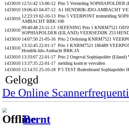
1433010
12:51:42 13-06-12 Prio 5 Vernieling SOPHIAPO
1433010
19:06:43 04-07-12 A1 HENDRIK-IDO-AMBACHT 
12:23:19 02-10-13 Prio 5 VEERPONT testmelding
1433010
AMBACHT BBK:106
09:40:48 23-11-13 OEFENING Prio 1 KNRM7521 OD59
1433010
SOPHIAPOLDER (EILAND) VEERSEDIJK 253 HEN
1433010
14:07:50 21-05-16 Prio 2 Oefening KNRM7521 VEERPO
13:32:45 22-01-17 Prio 1 KNRM7521 186489 VEERPONT On
1433010
Hendrik-Ido-Ambacht BBK:JA
1433010
13:33:07 22-01-17 Prio 2 Ongeval Sophiapolder (Eiland)
1433010
13:37:35 22-01-17 melding komt te vervallen
1433010
12:14:55 25-10-18 P 5 TEST Buitenbrand Sophiapolder 
Gelogd
De Online Scannerfrequenti
Bernt