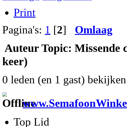
Print
Pagina's:
1
[
2
]
Omlaag
Auteur
Topic: Missende 
keer)
0 leden (en 1 gast) bekijken 
www.SemafoonWinkel
Top Lid