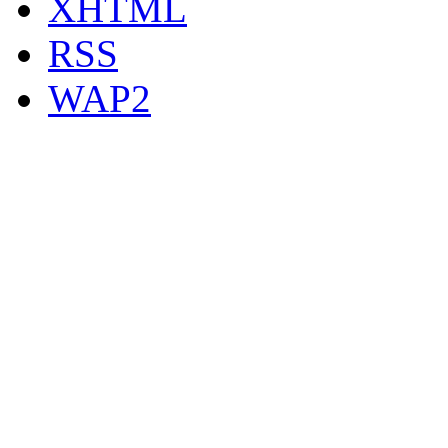
XHTML
RSS
WAP2