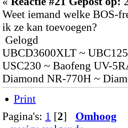
«
Reactie #21 Gepost op:
2
Weet iemand welke BOS-freq
ik ze kan toevoegen?
Gelogd
UBCD3600XLT ~ UBC125
USC230 ~ Baofeng UV-5R
Diamond NR-770H ~ Diam
Print
Pagina's:
1
[
2
]
Omhoog