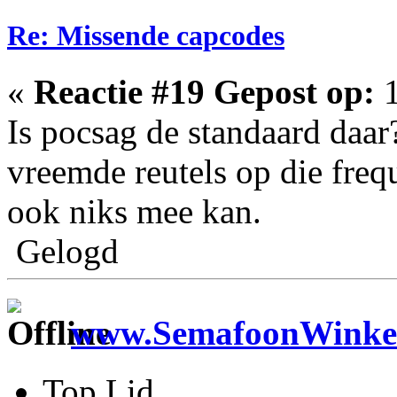
Re: Missende capcodes
«
Reactie #19 Gepost op:
1
Is pocsag de standaard daar
vreemde reutels op die fre
ook niks mee kan.
Gelogd
www.SemafoonWinkel
Top Lid