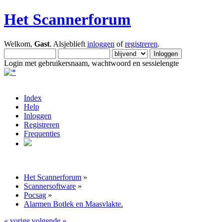
Het Scannerforum
Welkom,
Gast
. Alsjeblieft
inloggen
of
registreren
.
Login met gebruikersnaam, wachtwoord en sessielengte
Index
Help
Inloggen
Registreren
Frequenties
Het Scannerforum
»
Scannersoftware
»
Pocsag
»
Alarmen Botlek en Maasvlakte.
« vorige
volgende »