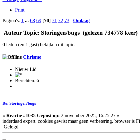
Print
Pagina's:
1
...
68
69
[
70
]
71
72
73
Omlaag
Auteur
Topic: Storingen/bugs (gelezen 734778 keer)
0 leden (en 1 gast) bekijken dit topic.
Chrisme
Nieuw Lid
Berichten: 6
Re: Storingen/bugs
«
Reactie #1035 Gepost op:
2 november 2025, 16:25:27 »
inderdaad expert. cookies gewist maar geen verbetering. browser is F
Gelogd