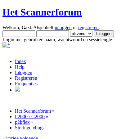
Het Scannerforum
Welkom,
Gast
. Alsjeblieft
inloggen
of
registreren
.
Login met gebruikersnaam, wachtwoord en sessielengte
Index
Help
Inloggen
Registreren
Frequenties
Het Scannerforum
»
P2000 / C2000
»
p2kflex
»
Storingen/bugs
« vorige
volgende »