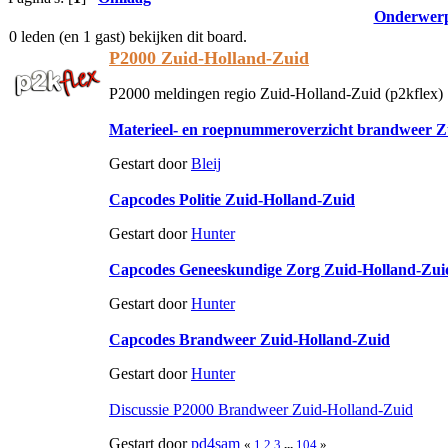
Onderwer
0 leden (en 1 gast) bekijken dit board.
P2000 Zuid-Holland-Zuid
P2000 meldingen regio Zuid-Holland-Zuid (p2kflex)
Materieel- en roepnummeroverzicht brandweer Z
Gestart door
Bleij
Capcodes Politie Zuid-Holland-Zuid
Gestart door
Hunter
Capcodes Geneeskundige Zorg Zuid-Holland-Zui
Gestart door
Hunter
Capcodes Brandweer Zuid-Holland-Zuid
Gestart door
Hunter
Discussie P2000 Brandweer Zuid-Holland-Zuid
Gestart door
pd4sam
«
1
2
3
...
104
»