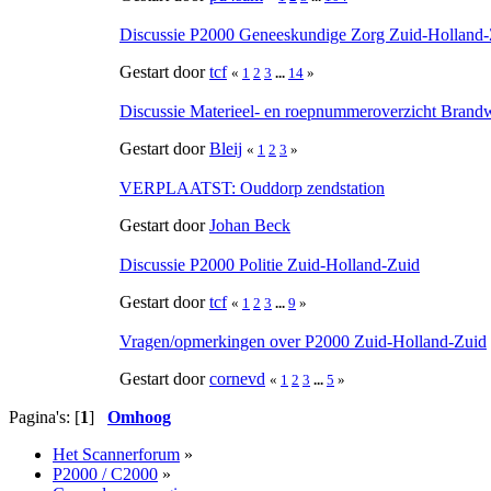
Discussie P2000 Geneeskundige Zorg Zuid-Holland-
Gestart door
tcf
«
1
2
3
...
14
»
Discussie Materieel- en roepnummeroverzicht Brand
Gestart door
Bleij
«
1
2
3
»
VERPLAATST: Ouddorp zendstation
Gestart door
Johan Beck
Discussie P2000 Politie Zuid-Holland-Zuid
Gestart door
tcf
«
1
2
3
...
9
»
Vragen/opmerkingen over P2000 Zuid-Holland-Zuid
Gestart door
cornevd
«
1
2
3
...
5
»
Pagina's: [
1
]
Omhoog
Het Scannerforum
»
P2000 / C2000
»