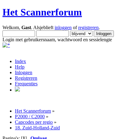
Het Scannerforum
Welkom,
Gast
. Alsjeblieft
inloggen
of
registreren
.
Login met gebruikersnaam, wachtwoord en sessielengte
Index
Help
Inloggen
Registreren
Frequenties
Het Scannerforum
»
P2000 / C2000
»
Capcodes per regio
»
18. Zuid-Holland-Zuid
Pagina's: [
1
]
Omlaag