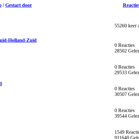
p
/
Gestart door
Reactie
55260 keer 
uid-Holland-Zuid
0 Reacties
28502 Gele
0 Reacties
29533 Gele
d
0 Reacties
30507 Gele
0 Reacties
39544 Gele
1549 Reacti
911640 Gel