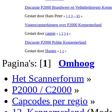
Discussie P2000 Brandweer en Veiligheidsregio Kenn
Gestart door Hans Peter
«
1
2
3
...
85
»
Vragen/opmerkingen over P2000 Kennemerland
Gestart door
cappie
«
1
2
3
4
»
Discussie P2000 Politie Kennemerland
Gestart door
Hunter
«
1
2
»
Pagina's: [
1
]
Omhoog
Het Scannerforum
»
P2000 / C2000
»
Capcodes per regio
»