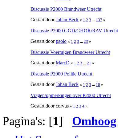
Discussie P2000 Brandweer Utrecht
Gestart door
Johan Beck
«
1
2
3
...
137
»
Discussie P2000 GGD/GHOR/RAV Utrecht
Gestart door
paolo
«
1
2
3
...
23
»
Discussie Voertuigen Brandweer Utrecht
Gestart door
MarcD
«
1
2
3
...
21
»
Discussie P2000 Politie Utrecht
Gestart door
Johan Beck
«
1
2
3
...
10
»
Vragen/opmerkingen over P2000 Utrecht
Gestart door corvus
«
1
2
3
4
»
Pagina's: [
1
]
Omhoog