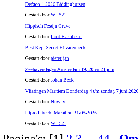
Defqon-1 2026 Biddinghuizen
Gestart door
WH521
Hippisch Festijn Grave
Gestart door
Lord Flashheart
Best Kept Secret Hilvarenbeek
Gestart door
pieter-jan
Zeehavendagen Amsterdam 19, 20 en 21 juni
Gestart door
Johan Beck
Vlissingen Maritiem Donderdag 4 t/m zondag 7 juni 2026
Gestart door
Noway
Hipro Utrecht Marathon 31-05-2026
Gestart door
WH521
Pagina's: [
1
]
2
3
...
44
Om