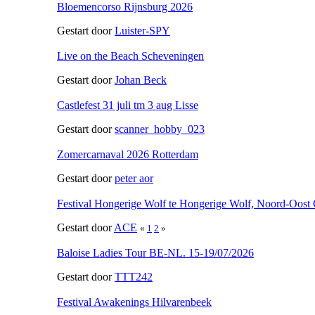
Bloemencorso Rijnsburg 2026
Gestart door
Luister-SPY
Live on the Beach Scheveningen
Gestart door
Johan Beck
Castlefest 31 juli tm 3 aug Lisse
Gestart door
scanner_hobby_023
Zomercarnaval 2026 Rotterdam
Gestart door
peter aor
Festival Hongerige Wolf te Hongerige Wolf, Noord-Oost
Gestart door
ACE
«
1
2
»
Baloise Ladies Tour BE-NL. 15-19/07/2026
Gestart door
TTT242
Festival Awakenings Hilvarenbeek