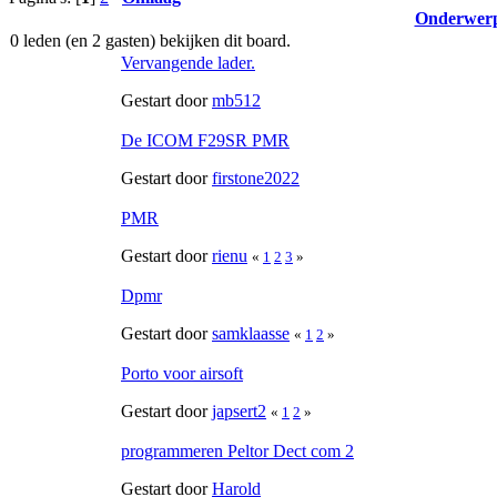
Onderwer
0 leden (en 2 gasten) bekijken dit board.
Vervangende lader.
Gestart door
mb512
De ICOM F29SR PMR
Gestart door
firstone2022
PMR
Gestart door
rienu
«
1
2
3
»
Dpmr
Gestart door
samklaasse
«
1
2
»
Porto voor airsoft
Gestart door
japsert2
«
1
2
»
programmeren Peltor Dect com 2
Gestart door
Harold