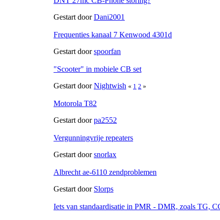
DNT 27mc CB-Phone storing?
Gestart door
Dani2001
Frequenties kanaal 7 Kenwood 4301d
Gestart door
spoorfan
"Scooter" in mobiele CB set
Gestart door
Nightwish
«
1
2
»
Motorola T82
Gestart door
pa2552
Vergunningvrije repeaters
Gestart door
snorlax
Albrecht ae-6110 zendproblemen
Gestart door
Slorps
Iets van standaardisatie in PMR - DMR, zoals TG, C