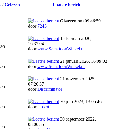
s
/
Gelezen
Laatste bericht
Gisteren
om 09:46:59
n
door
7243
15 februari 2026,
16:37:04
zen
door
www.SemafoonWinkel.nl
21 januari 2026, 16:09:02
zen
door
www.SemafoonWinkel.nl
21 november 2025,
07:26:37
zen
door
Discriminator
30 juni 2023, 13:06:46
zen
door
japsert2
30 september 2022,
08:06:35
zen