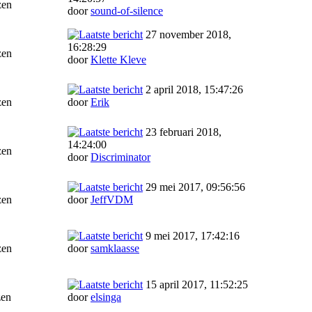
zen
door
sound-of-silence
27 november 2018,
16:28:29
zen
door
Klette Kleve
2 april 2018, 15:47:26
zen
door
Erik
23 februari 2018,
14:24:00
zen
door
Discriminator
29 mei 2017, 09:56:56
zen
door
JeffVDM
9 mei 2017, 17:42:16
zen
door
samklaasse
15 april 2017, 11:52:25
zen
door
elsinga