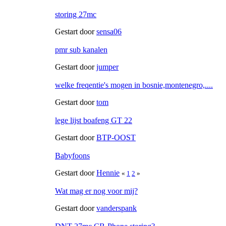
storing 27mc
Gestart door
sensa06
pmr sub kanalen
Gestart door
jumper
welke freqentie's mogen in bosnie,montenegro,....
Gestart door
tom
lege lijst boafeng GT 22
Gestart door
BTP-OOST
Babyfoons
Gestart door
Hennie
«
1
2
»
Wat mag er nog voor mij?
Gestart door
vanderspank