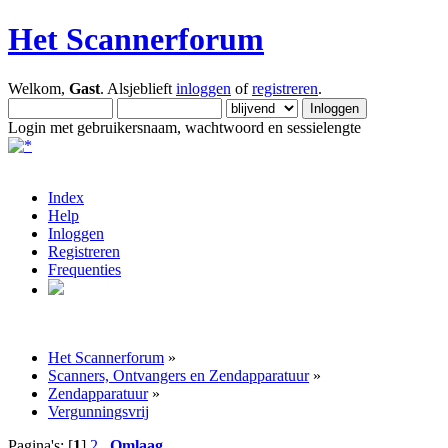
Het Scannerforum
Welkom,
Gast
. Alsjeblieft
inloggen
of
registreren
.
Login met gebruikersnaam, wachtwoord en sessielengte
Index
Help
Inloggen
Registreren
Frequenties
Het Scannerforum
»
Scanners, Ontvangers en Zendapparatuur
»
Zendapparatuur
»
Vergunningsvrij
Pagina's: [
1
]
2
Omlaag