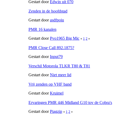
Gestart door
Edwin uit 070
Zenden in de hoofdstad
Gestart door
asdfpoiu
PMR 16 kanalen
Gestart door
Pvo1965 Big Mic
«
1
2
»
PMR Close Call 892.1875?
Gestart door
Input79
Verschil Motorola TLKR T80 & T81
Gestart door
Niet meer lid
Vrij zenden op VHF band
Gestart door
Kruimel
Ervaringen PMR 446 Midland G10 tov de Cobra's
Gestart door
Piagzip
«
1
2
»