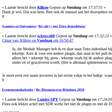
« Laatste bericht door
Klikoo
Gepost op
Vandaag
om 17:37:51
»
Dank je wel. Dat was hem. Ben ook de manual aan het doorspitten en 
8
Scanners en Ontvangers
/
Re: sdr++ met Tetra demodulator
« Laatste bericht door
scirocco60
Gepost op
Vandaag
om 17:32:21
»
Citaat van: Klikoo op
Vandaag
om 16:50:47
Ja, die Module Manager heb ik en daar staat Tetra inderdaad bij.
tekentje. Kies ik voor een andere plugin, dan staat in het pull d
alleen het + tekentje bij, geen - tekentje zoals bij de andere plug
onder zit of geactiveerd wordt. (Het is allemaal splinternieuw 
Je moet eerst een naam invoeren in het eerste vakje in het balkje waar h
9
Evenementenkalender
/
Re: Bloemencorso Rijnsburg 2026
« Laatste bericht door
Luister-SPY
Gepost op
Vandaag
om 17:24:0
Flora ook lekker actief met SDR werkt het niet de plugin en met de