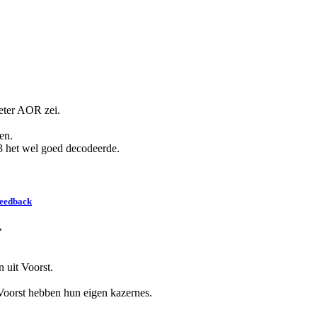
eter AOR zei.
en.
het wel goed decodeerde.
feedback
»
n uit Voorst.
n Voorst hebben hun eigen kazernes.