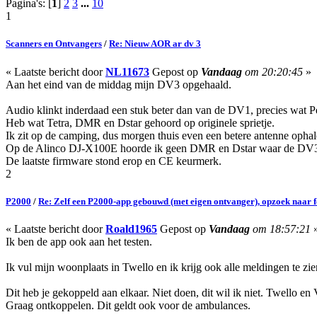
Pagina's: [
1
]
2
3
...
10
1
Scanners en Ontvangers
/
Re: Nieuw AOR ar dv 3
« Laatste bericht door
NL11673
Gepost op
Vandaag
om 20:20:45
»
Aan het eind van de middag mijn DV3 opgehaald.
Audio klinkt inderdaad een stuk beter dan van de DV1, precies wat P
Heb wat Tetra, DMR en Dstar gehoord op originele sprietje.
Ik zit op de camping, dus morgen thuis even een betere antenne ophal
Op de Alinco DJ-X100E hoorde ik geen DMR en Dstar waar de DV3 
De laatste firmware stond erop en CE keurmerk.
2
P2000
/
Re: Zelf een P2000-app gebouwd (met eigen ontvanger), opzoek naar 
« Laatste bericht door
Roald1965
Gepost op
Vandaag
om 18:57:21
Ik ben de app ook aan het testen.
Ik vul mijn woonplaats in Twello en ik krijg ook alle meldingen te zie
Dit heb je gekoppeld aan elkaar. Niet doen, dit wil ik niet. Twello e
Graag ontkoppelen. Dit geldt ook voor de ambulances.