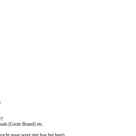
:
r?
oals [Grote Brand] etc.
zocht maar weet niet hoe het heet) .