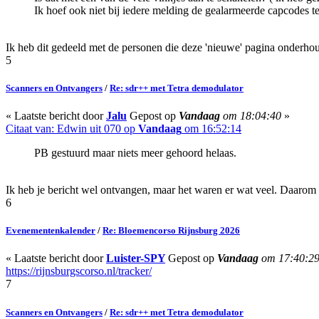
Ik hoef ook niet bij iedere melding de gealarmeerde capcodes te
Ik heb dit gedeeld met de personen die deze 'nieuwe' pagina onderho
5
Scanners en Ontvangers
/
Re: sdr++ met Tetra demodulator
« Laatste bericht door
Jalu
Gepost op
Vandaag
om 18:04:40
»
Citaat van: Edwin uit 070 op
Vandaag
om 16:52:14
PB gestuurd maar niets meer gehoord helaas.
Ik heb je bericht wel ontvangen, maar het waren er wat veel. Daarom h
6
Evenementenkalender
/
Re: Bloemencorso Rijnsburg 2026
« Laatste bericht door
Luister-SPY
Gepost op
Vandaag
om 17:40:2
https://rijnsburgscorso.nl/tracker/
7
Scanners en Ontvangers
/
Re: sdr++ met Tetra demodulator