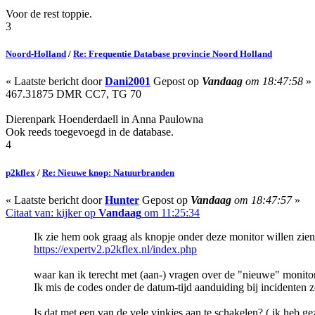
Voor de rest toppie.
3
Noord-Holland
/
Re: Frequentie Database provincie Noord Holland
« Laatste bericht door
Dani2001
Gepost op
Vandaag
om 18:47:58
»
467.31875 DMR CC7, TG 70
Dierenpark Hoenderdaell in Anna Paulowna
Ook reeds toegevoegd in de database.
4
p2kflex
/
Re: Nieuwe knop: Natuurbranden
« Laatste bericht door
Hunter
Gepost op
Vandaag
om 18:47:57
»
Citaat van: kijker op
Vandaag
om 11:25:34
Ik zie hem ook graag als knopje onder deze monitor willen zien
https://expertv2.p2kflex.nl/index.php
waar kan ik terecht met (aan-) vragen over de "nieuwe" monito
Ik mis de codes onder de datum-tijd aanduiding bij incidenten z
Is dat met een van de vele vinkjes aan te schakelen? ( ik heb ge