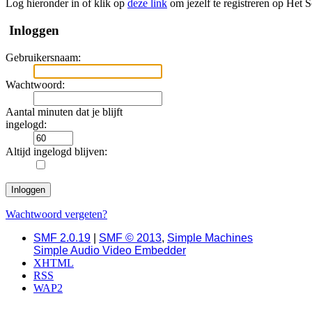
Log hieronder in of klik op
deze link
om jezelf te registreren op Het 
Inloggen
Gebruikersnaam:
Wachtwoord:
Aantal minuten dat je blijft
ingelogd:
Altijd ingelogd blijven:
Wachtwoord vergeten?
SMF 2.0.19
|
SMF © 2013
,
Simple Machines
Simple Audio Video Embedder
XHTML
RSS
WAP2