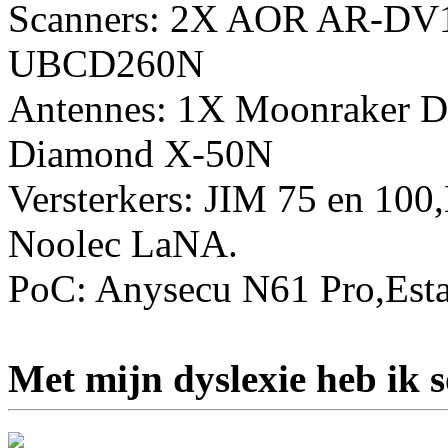
Scanners: 2X AOR AR-DV
UBCD260N
Antennes: 1X Moonraker D
Diamond X-50N
Versterkers: JIM 75 en 10
Noolec LaNA.
PoC: Anysecu N61 Pro,Esta
Met mijn dyslexie heb ik 