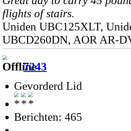
Great day to carry 45 poun
flights of stairs.
Uniden UBC125XLT, Unid
UBCD260DN, AOR AR-DV1
7243
Gevorderd Lid
Berichten: 465