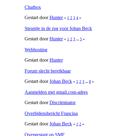
Chatbox
Gestart door
Hunter
«
1
2
3
4
»
Steuntje in de rug voor Johan Beck
Gestart door
Hunter
«
1
2
3
...
5
»
Webhosting
Gestart door
Hunter
Forum slecht bereikbaar
Gestart door
Johan Beck
«
1
2
3
...
8
»
Aanmelden met gmail.com-adres
Gestart door
Discriminator
Overlijdensbericht Francina
Gestart door
Johan Beck
«
1
2
»
Overgestapt op SMF