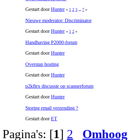
Gestart door
Hunter
«
1
2
3
...
7
»
Nieuwe moderator: Discriminator
Gestart door
Hunter
«
1
2
»
Handhaving P2000-forum
Gestart door
Hunter
Overstap hosting
Gestart door
Hunter
p2kflex discussie op scannerforum
Gestart door
Hunter
Storing email verzending ?
Gestart door
ET
Pagina's: [
1
]
2
Omhoog