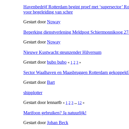
Havenbedrijf Rotterdam begint proef met ‘supersector’ R
voor begeleiding van schee
Gestart door
Noway
Beperking dienstverlening Meldpost Schiermonnikoog 27-
Gestart door
Noway
Nieuwe Kustwacht steunzender Hilversum
Gestart door
bubo bubo
«
1
2
3
»
Sector Waalhaven en Maasbruggen Rotterdam gekoppeld
Gestart door
Bart
shipplotter
Gestart door lennartb
«
1
2
3
...
12
»
Marifoon gebruiken? Ja natuurlijk!
Gestart door
Johan Beck