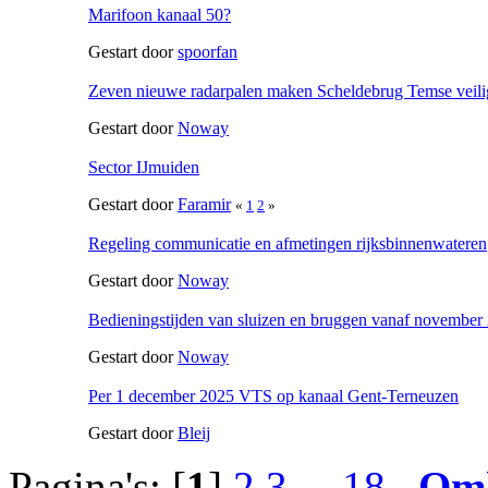
Marifoon kanaal 50?
Gestart door
spoorfan
Zeven nieuwe radarpalen maken Scheldebrug Temse veilig
Gestart door
Noway
Sector IJmuiden
Gestart door
Faramir
«
1
2
»
Regeling communicatie en afmetingen rijksbinnenwateren
Gestart door
Noway
Bedieningstijden van sluizen en bruggen vanaf november
Gestart door
Noway
Per 1 december 2025 VTS op kanaal Gent-Terneuzen
Gestart door
Bleij
Pagina's: [
1
]
2
3
...
18
Om