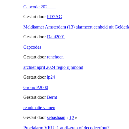
Capcode 202.......
Gestart door
PD7AC
Meldkamer Amsterdam (13) alarmeert eenheid uit Gelderl
Gestart door
Dani2001
Capcodes
Gestart door
renehoen
archief april 2024 regio rijnmond
Gestart door
lp24
Group P2000
Gestart door
Bernt
reanimatie vianen
Gestart door
sebastiaan
«
1
2
»
Proefalarm VRU: 1 april-grap of decodeerfout?