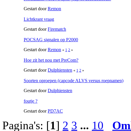
Gestart door
Remon
Lichtkrant vraag
Gestart door
Firematch
POCSAG signalen op P2000
Gestart door
Remon
«
1
2
»
Hoe zit het nou met PreCom?
Gestart door
Dulphiensten
«
1
2
»
Soorten oproepen (capcode ALVS versus roepnamen)
Gestart door
Dulphiensten
foutje ?
Gestart door
PD7AC
Pagina's: [
1
]
2
3
...
10
Om