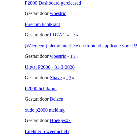
P2000 Dashboard gereleased
Gestart door
woestric
Firecom lichtkrant
Gestart door
PD7AC
«
1
2
»
(Weer een ) nieuw interface en frontend applicatie voor P
Gestart door
woestric
«
1
2
»
Uitval P2000 - 31-3-2026
Gestart door
Shave
«
1
2
»
P2000 lichtkrant
Gestart door
Belzen
oude p2000 melding
Gestart door
Hoekjes07
Lifeliner 5 weer actief?