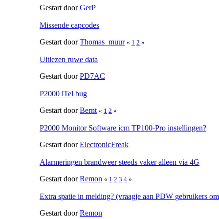
Gestart door
GerP
Missende capcodes
Gestart door
Thomas_muur
«
1
2
»
Uitlezen ruwe data
Gestart door
PD7AC
P2000 iTel bug
Gestart door
Bernt
«
1
2
»
P2000 Monitor Software icm TP100-Pro instellingen?
Gestart door
ElectronicFreak
Alarmeringen brandweer steeds vaker alleen via 4G
Gestart door
Remon
«
1
2
3
4
»
Extra spatie in melding? (vraagje aan PDW gebruikers om 
Gestart door
Remon