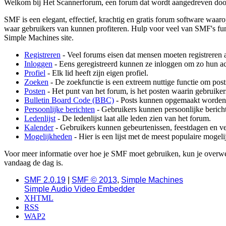
Welkom bij Het Scannerforum, een forum dat wordt aangedreven do
SMF is een elegant, effectief, krachtig en gratis forum software waaro
waar gebruikers van kunnen profiteren. Hulp voor veel van SMF's func
Simple Machines site.
Registreren
- Veel forums eisen dat mensen moeten registreren 
Inloggen
- Eens geregistreerd kunnen ze inloggen om zo hun ac
Profiel
- Elk lid heeft zijn eigen profiel.
Zoeken
- De zoekfunctie is een extreem nuttige functie om post
Posten
- Het punt van het forum, is het posten waarin gebruiker
Bulletin Board Code (BBC)
- Posts kunnen opgemaakt worden
Persoonlijke berichten
- Gebruikers kunnen persoonlijke bericht
Ledenlijst
- De ledenlijst laat alle leden zien van het forum.
Kalender
- Gebruikers kunnen gebeurtenissen, feestdagen en ve
Mogelijkheden
- Hier is een lijst met de meest populaire moge
Voor meer informatie over hoe je SMF moet gebruiken, kun je over
vandaag de dag is.
SMF 2.0.19
|
SMF © 2013
,
Simple Machines
Simple Audio Video Embedder
XHTML
RSS
WAP2