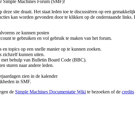
or Simple Machines Forum (SMF)!
p deze site draait. Het staat leden toe te discussiëren op een gemakkelij
ties kan worden gevonden door te klikken op de onderstaande links. De
alvorens ze kunnen posten
count te gebruiken en vol gebruik te maken van het forum.
s en topics op een snelle manier op te kunnen zoeken.
s zichzelf kunnen uiten.
 met behulp van Bulletin Board Code (BBC).
en sturen naar andere leden.
rjaardagen zien in de kalender
lijkheden in SMF.
wegen de
Simple Machines Documentatie Wiki
te bezoeken of de
credits