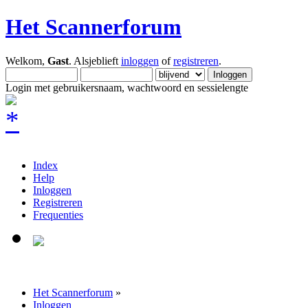
Het Scannerforum
Welkom,
Gast
. Alsjeblieft
inloggen
of
registreren
.
Login met gebruikersnaam, wachtwoord en sessielengte
Index
Help
Inloggen
Registreren
Frequenties
Het Scannerforum
»
Inloggen