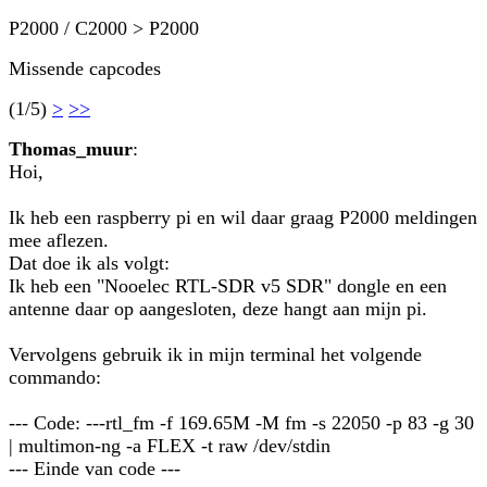
P2000 / C2000 > P2000
Missende capcodes
(1/5)
>
>>
Thomas_muur
:
Hoi,
Ik heb een raspberry pi en wil daar graag P2000 meldingen
mee aflezen.
Dat doe ik als volgt:
Ik heb een "Nooelec RTL-SDR v5 SDR" dongle en een
antenne daar op aangesloten, deze hangt aan mijn pi.
Vervolgens gebruik ik in mijn terminal het volgende
commando:
--- Code: ---rtl_fm -f 169.65M -M fm -s 22050 -p 83 -g 30
| multimon-ng -a FLEX -t raw /dev/stdin
--- Einde van code ---