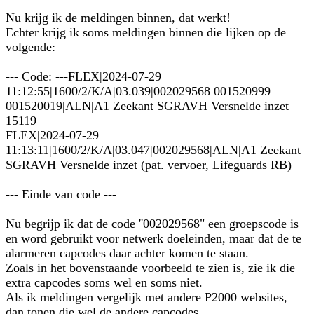
Nu krijg ik de meldingen binnen, dat werkt!
Echter krijg ik soms meldingen binnen die lijken op de
volgende:
--- Code: ---FLEX|2024-07-29
11:12:55|1600/2/K/A|03.039|002029568 001520999
001520019|ALN|A1 Zeekant SGRAVH Versnelde inzet
15119
FLEX|2024-07-29
11:13:11|1600/2/K/A|03.047|002029568|ALN|A1 Zeekant
SGRAVH Versnelde inzet (pat. vervoer, Lifeguards RB)
--- Einde van code ---
Nu begrijp ik dat de code ''002029568" een groepscode is
en word gebruikt voor netwerk doeleinden, maar dat de te
alarmeren capcodes daar achter komen te staan.
Zoals in het bovenstaande voorbeeld te zien is, zie ik die
extra capcodes soms wel en soms niet.
Als ik meldingen vergelijk met andere P2000 websites,
dan tonen die wel de andere capcodes.