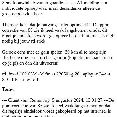
Semafoonwinkel: vanuit gaande dat de A1 melding een
individuele oproep was, maar desondanks alleen de
groepscode zichtbaar..
Thomas: kans dat je ontvangst niet optimaal is. De ppm
correctie van 83 zie ik heel vaak langskomen omdat dit
regeltje eindeloos wordt gekopieerd op het internet. Is niet
nodig bij jouw rtl stick.
Ga ook eens met de gain spelen. 30 kan al te hoog zijn.
Het beste doe je dit op het gehoor (koptelefoon aansluiten
op je pi) en dan dit uitvoeren:
rtl_fm -f 169.65M -M fm -s 22050 -g 20 | aplay -r 24k -f
S16_LE -t raw -c 1
Tom-
:
--- Citaat van: Remon op 5 augustus 2024, 13:01:27 ---De
ppm correctie van 83 zie ik heel vaak langskomen omdat
dit regeltje eindeloos wordt gekopieerd op het internet. Is
niet nodig bij jouw rtl stick.