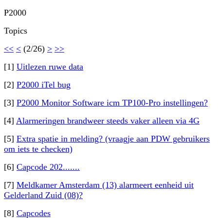
P2000
Topics
<<
<
(2/26)
>
>>
[1]
Uitlezen ruwe data
[2]
P2000 iTel bug
[3]
P2000 Monitor Software icm TP100-Pro instellingen?
[4]
Alarmeringen brandweer steeds vaker alleen via 4G
[5]
Extra spatie in melding? (vraagje aan PDW gebruikers
om iets te checken)
[6]
Capcode 202.......
[7]
Meldkamer Amsterdam (13) alarmeert eenheid uit
Gelderland Zuid (08)?
[8]
Capcodes