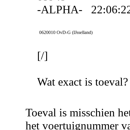
-ALPHA- 22:06:22
0620010
OvD-G (IJsselland)
[/]
Wat exact is toeval?
Toeval is misschien h
het voertuignummer v