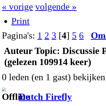
« vorige
volgende »
Print
Pagina's:
1
2
3
[
4
]
5
6
Om
Auteur
Topic: Discussie 
(gelezen 109914 keer)
0 leden (en 1 gast) bekijken 
Dutch Firefly