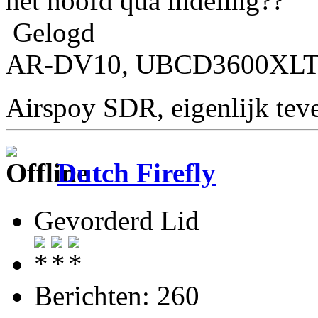
het hoofd qua indeling??
Gelogd
AR-DV10, UBCD3600XLT, 
Airspoy SDR, eigenlijk te
Dutch Firefly
Gevorderd Lid
Berichten: 260