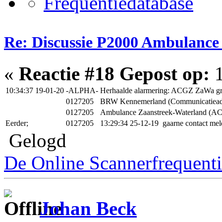
Re: Discussie P2000 Ambulance
«
Reactie #18 Gepost op:
1
10:34:37 19-01-20
-ALPHA-
Herhaalde alarmering: ACGZ ZaWa g
0127205
BRW Kennemerland (Communicatiead
0127205
Ambulance Zaanstreek-Waterland (A
Eerder;
0127205
13:29:34 25-12-19 gaarne contact mel
Gelogd
De Online Scannerfrequenti
Johan Beck