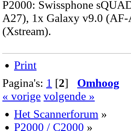
P2000: Swissphone sQUAD
A27), 1x Galaxy v9.0 (AF-
(Xstream).
Print
Pagina's:
1
[
2
]
Omhoog
« vorige
volgende »
Het Scannerforum
»
P2000 / C2000
»