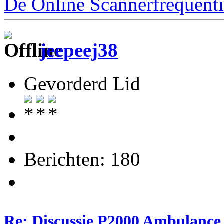
De Online Scannerfrequenti
jeepeej38
Gevorderd Lid
Berichten: 180
Re: Discussie P2000 Ambulance