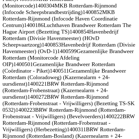
(Monitorcode)1400304MKB Rotterdam-Rijnmond
(Infocode Scheepsbrandbestrijding)1400852MKB
Rotterdam-Rijnmond (Infocode Haven Coordinatie
Centrum)1400186Luchthaven Brandweer Rotterdam The
Hague Airport (Bezetting TS)1400854Havenbedrijf
Rotterdam (Divisie Havenmeester) (HOvD
Scheepvaartzorg)1400853Havenbedrijf Rotterdam (Divisie
Havenmeester) (OvD-1)1400599Gezamenlijke Brandweer
Rotterdam (Monitorcode Afdeling
OIP)1400501Gezamenlijke Brandweer Rotterdam
(Coördinator - Piket)1400511Gezamenlijke Brandweer
Rotterdam (Coloradoweg) (Kazernealarm + 24-
uursdienst)1400221BRW Rotterdam-Rijnmond
(Rotterdam-Frobenstraat) (Kazernealarm + 24-
uursdienst)1400272BRW Rotterdam-Rijnmond
(Rotterdam-Frobenstraat - Vrijwilligers) (Bezetting TS-SK
0532)1400223BRW Rotterdam-Rijnmond (Rotterdam-
Frobenstraat - Vrijwilligers) (Bevelvoerders)1400222BRW
Rotterdam-Rijnmond (Rotterdam-Frobenstraat -
Vrijwilligers) (Herbezetting)1400311BRW Rotterdam-
Rijnmond (Rotterdam-Bosland) (Kazernealarm + 24-