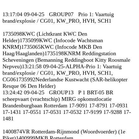
13:17:04 09-04-25 GROUP07 Prio 1: Vaartuig
brand/explosie / CG01, KW_PRO, HVH, SCH1
1735098KWC (Lichtkrant KWC Den
Helder)1735099KWC (Infocode Wachtsman
KNRM)1735065KWC (Infocode MKB Den
Haag/Haaglanden)1735198KNRM Reddingstation
Scheveningen (Bemanning Reddingboot Kitty Roosmale
Nepveu)13:21:58 09-04-25-ALPHA-Prio 1: Vaartuig
brand/explosie / CG01, KW_PRO, HVH, SCH1,
CG061735992Nederlandse Kustwacht (SAR-helikopter
Resque 06 Den Helder)
13:24:42 09-04-25 GROUP13 P 1 BRT-05 BR
scheepvaart (vrachtschip) MIRG opkomstlocatie
Brandenburgbaan Rotterdam 17-9091 17-8791 17-0931
17-1431 17-0551 17-0531 17-0532 17-9199 17-9288 17-
1481
1400874VR Rotterdam-Rijnmond (Woordvoerder) (1e
Piket)1400999MKB Rotterdam