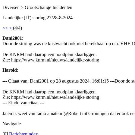
Diversen > Grootschalige Incidenten
Landelijke (IT) storing 27/28-8-2024
<<
<
(4/4)
Dani2001
:
Door de storing was de kustwacht ook niet bereikbaar op o.a. VHF 1
De KNRM had daarop een noodplan klaarliggen.
Zie: https://www.knrm.nl/nieuws/landelijke-storing
Harold
:
--- Citaat van: Dani2001 op 28 augustus 2024, 16:01:15 ---Door de s
De KNRM had daarop een noodplan klaarliggen.
Zie: https://www.knrm.nl/nieuws/landelijke-storing
--- Einde van citaat ---
Ja en ik weet van radio amateur @Robert uit Groningen dat er ook een
Navigatie
[0]
Berichtenindex