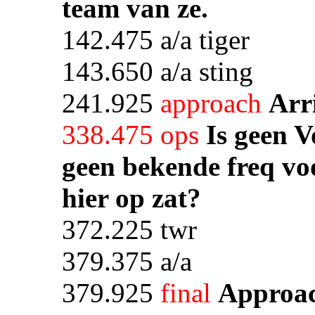
team van ze.
142.475 a/a tiger
143.650 a/a sting
241.925
approach
Arr
338.475 ops
Is geen V
geen bekende freq voo
hier op zat?
372.225 twr
379.375 a/a
379.925
final
Approa