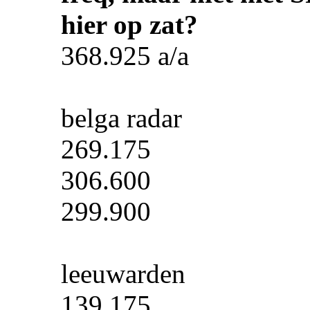
hier op zat?
368.925 a/a
belga radar
269.175
306.600
299.900
leeuwarden
139.175