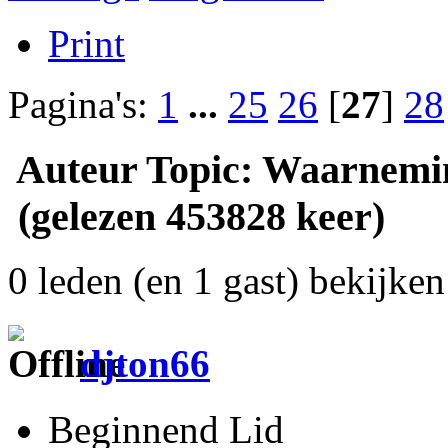
Print
Pagina's:
1
...
25
26
[
27
]
28
Auteur
Topic: Waarnemin
(gelezen 453828 keer)
0 leden (en 1 gast) bekijken 
djton66
Beginnend Lid