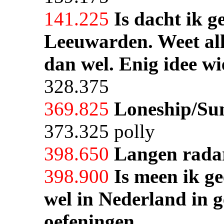
141.225
Is dacht ik 
Leeuwarden. Weet all
dan wel. Enig idee wi
328.375
369.825
Loneship/Sun
373.325 polly
398.650
Langen rada
398.900
Is meen ik g
wel in Nederland in g
oefeningen.