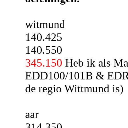
witmund
140.425
140.550
345.150
Heb ik als Ma
EDD100/101B & EDR30
de regio Wittmund is)
aar
314.350