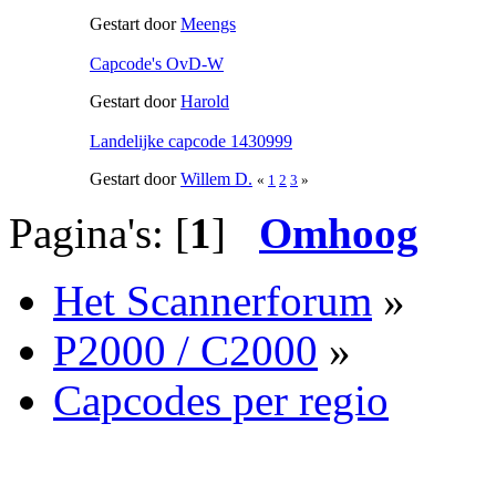
Gestart door
Meengs
Capcode's OvD-W
Gestart door
Harold
Landelijke capcode 1430999
Gestart door
Willem D.
«
1
2
3
»
Pagina's: [
1
]
Omhoog
Het Scannerforum
»
P2000 / C2000
»
Capcodes per regio