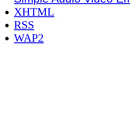
XHTML
RSS
WAP2