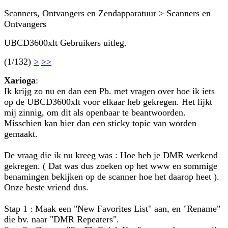
Scanners, Ontvangers en Zendapparatuur > Scanners en
Ontvangers
UBCD3600xlt Gebruikers uitleg.
(1/132)
>
>>
Xarioga
:
Ik krijg zo nu en dan een Pb. met vragen over hoe ik iets
op de UBCD3600xlt voor elkaar heb gekregen. Het lijkt
mij zinnig, om dit als openbaar te beantwoorden.
Misschien kan hier dan een sticky topic van worden
gemaakt.
De vraag die ik nu kreeg was : Hoe heb je DMR werkend
gekregen. ( Dat was dus zoeken op het www en sommige
benamingen bekijken op de scanner hoe het daarop heet ).
Onze beste vriend dus.
Stap 1 : Maak een "New Favorites List" aan, en "Rename"
die bv. naar "DMR Repeaters".