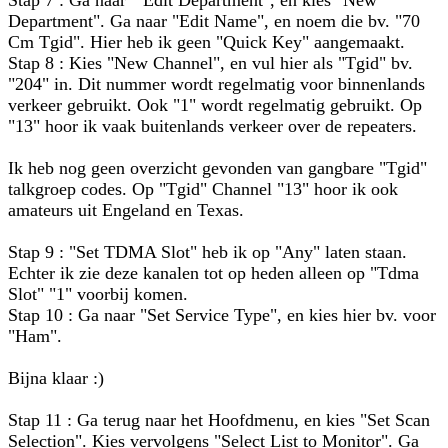
Stap 7 : Ga naar " Edit Department", en kies "New
Department". Ga naar "Edit Name", en noem die bv. "70
Cm Tgid". Hier heb ik geen "Quick Key" aangemaakt.
Stap 8 : Kies "New Channel", en vul hier als "Tgid" bv.
"204" in. Dit nummer wordt regelmatig voor binnenlands
verkeer gebruikt. Ook "1" wordt regelmatig gebruikt. Op
"13" hoor ik vaak buitenlands verkeer over de repeaters.
Ik heb nog geen overzicht gevonden van gangbare "Tgid"
talkgroep codes. Op "Tgid" Channel "13" hoor ik ook
amateurs uit Engeland en Texas.
Stap 9 : "Set TDMA Slot" heb ik op "Any" laten staan.
Echter ik zie deze kanalen tot op heden alleen op "Tdma
Slot" "1" voorbij komen.
Stap 10 : Ga naar "Set Service Type", en kies hier bv. voor
"Ham".
Bijna klaar :)
Stap 11 : Ga terug naar het Hoofdmenu, en kies "Set Scan
Selection". Kies vervolgens "Select List to Monitor". Ga