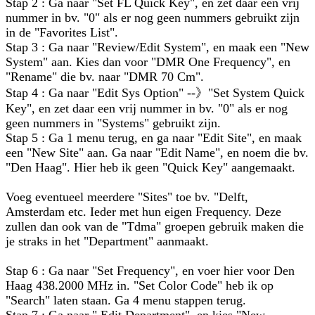
Stap 2 : Ga naar "Set FL Quick Key", en zet daar een vrij
nummer in bv. "0" als er nog geen nummers gebruikt zijn
in de "Favorites List".
Stap 3 : Ga naar "Review/Edit System", en maak een "New
System" aan. Kies dan voor "DMR One Frequency", en
"Rename" die bv. naar "DMR 70 Cm".
Stap 4 : Ga naar "Edit Sys Option" --》"Set System Quick
Key", en zet daar een vrij nummer in bv. "0" als er nog
geen nummers in "Systems" gebruikt zijn.
Stap 5 : Ga 1 menu terug, en ga naar "Edit Site", en maak
een "New Site" aan. Ga naar "Edit Name", en noem die bv.
"Den Haag". Hier heb ik geen "Quick Key" aangemaakt.
Voeg eventueel meerdere "Sites" toe bv. "Delft,
Amsterdam etc. Ieder met hun eigen Frequency. Deze
zullen dan ook van de "Tdma" groepen gebruik maken die
je straks in het "Department" aanmaakt.
Stap 6 : Ga naar "Set Frequency", en voer hier voor Den
Haag 438.2000 MHz in. "Set Color Code" heb ik op
"Search" laten staan. Ga 4 menu stappen terug.