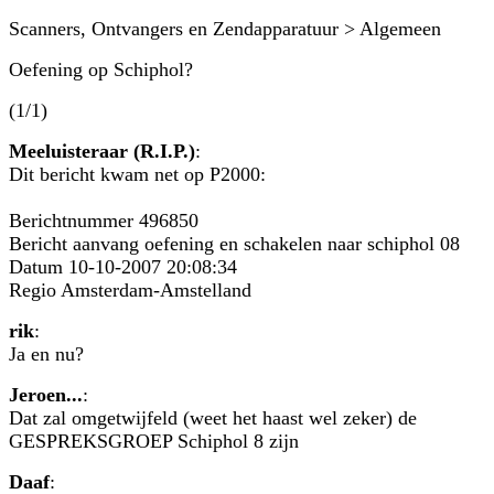
Scanners, Ontvangers en Zendapparatuur > Algemeen
Oefening op Schiphol?
(1/1)
Meeluisteraar (R.I.P.)
:
Dit bericht kwam net op P2000:
Berichtnummer 496850
Bericht aanvang oefening en schakelen naar schiphol 08
Datum 10-10-2007 20:08:34
Regio Amsterdam-Amstelland
rik
:
Ja en nu?
Jeroen...
:
Dat zal omgetwijfeld (weet het haast wel zeker) de
GESPREKSGROEP Schiphol 8 zijn
Daaf
: