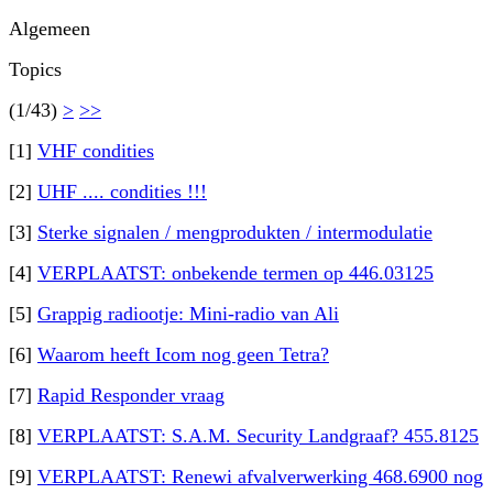
Algemeen
Topics
(1/43)
>
>>
[1]
VHF condities
[2]
UHF .... condities !!!
[3]
Sterke signalen / mengprodukten / intermodulatie
[4]
VERPLAATST: onbekende termen op 446.03125
[5]
Grappig radiootje: Mini-radio van Ali
[6]
Waarom heeft Icom nog geen Tetra?
[7]
Rapid Responder vraag
[8]
VERPLAATST: S.A.M. Security Landgraaf? 455.8125
[9]
VERPLAATST: Renewi afvalverwerking 468.6900 nog