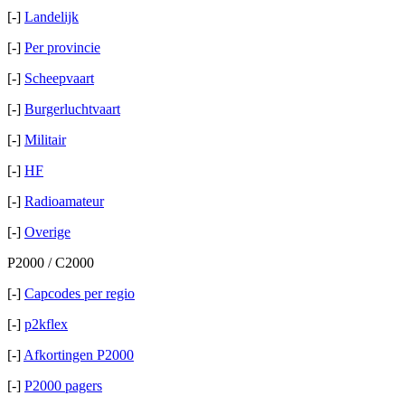
[-]
Landelijk
[-]
Per provincie
[-]
Scheepvaart
[-]
Burgerluchtvaart
[-]
Militair
[-]
HF
[-]
Radioamateur
[-]
Overige
P2000 / C2000
[-]
Capcodes per regio
[-]
p2kflex
[-]
Afkortingen P2000
[-]
P2000 pagers