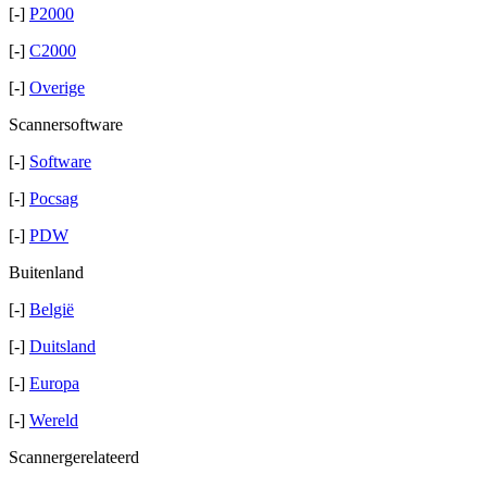
[-]
P2000
[-]
C2000
[-]
Overige
Scannersoftware
[-]
Software
[-]
Pocsag
[-]
PDW
Buitenland
[-]
België
[-]
Duitsland
[-]
Europa
[-]
Wereld
Scannergerelateerd