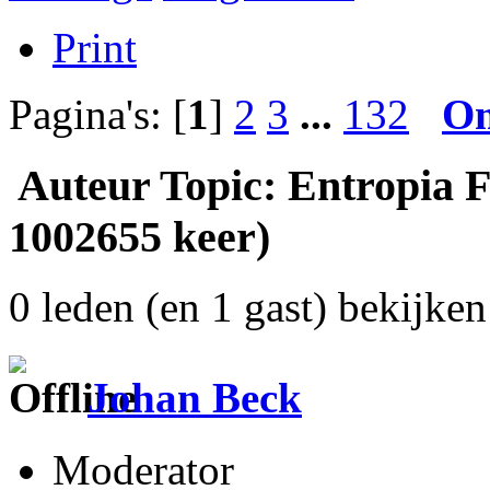
Print
Pagina's: [
1
]
2
3
...
132
O
Auteur
Topic: Entropia F
1002655 keer)
0 leden (en 1 gast) bekijken 
Johan Beck
Moderator