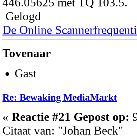
446.05625 met TQ 103.5.
Gelogd
De Online Scannerfrequenti
Tovenaar
Gast
Re: Bewaking MediaMarkt
«
Reactie #21 Gepost op:
9
Citaat van: "Johan Beck"