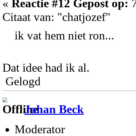
«
Reactie #12 Gepost op:
7
Citaat van: "chatjozef"
ik vat hem niet ron...
Dat idee had ik al.
Gelogd
Johan Beck
Moderator