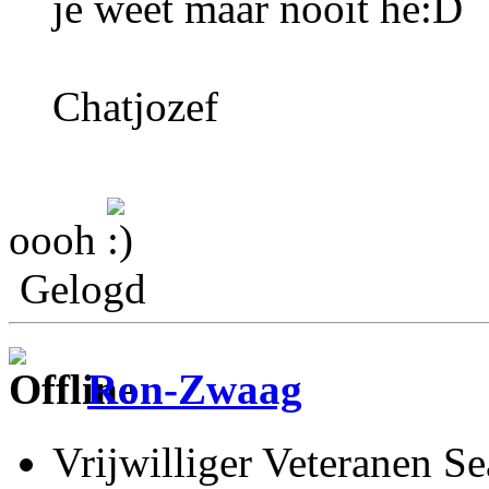
je weet maar nooit he:D
Chatjozef
oooh
Gelogd
Ron-Zwaag
Vrijwilliger Veteranen