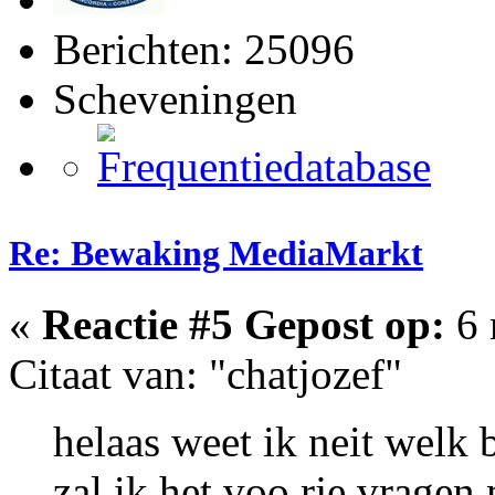
Berichten: 25096
Scheveningen
Re: Bewaking MediaMarkt
«
Reactie #5 Gepost op:
6 
Citaat van: "chatjozef"
helaas weet ik neit welk be
zal ik het voo rje vrage