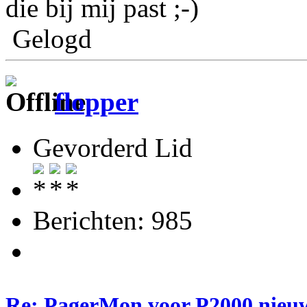
die bij mij past ;-)
Gelogd
flopper
Gevorderd Lid
Berichten: 985
Re: PagerMon voor P2000 nieuw