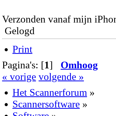
Verzonden vanaf mijn iPho
Gelogd
Print
Pagina's: [
1
]
Omhoog
« vorige
volgende »
Het Scannerforum
»
Scannersoftware
»
Software
»