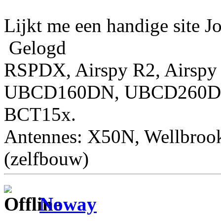
Lijkt me een handige site J
Gelogd
RSPDX, Airspy R2, Airspy
UBCD160DN, UBCD260DN,
BCT15x.
Antennes: X50N, Wellbro
(zelfbouw)
Noway