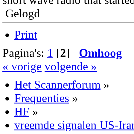
Gelogd
Print
Pagina's:
1
[
2
]
Omhoog
« vorige
volgende »
Het Scannerforum
»
Frequenties
»
HF
»
vreemde signalen US-Ira