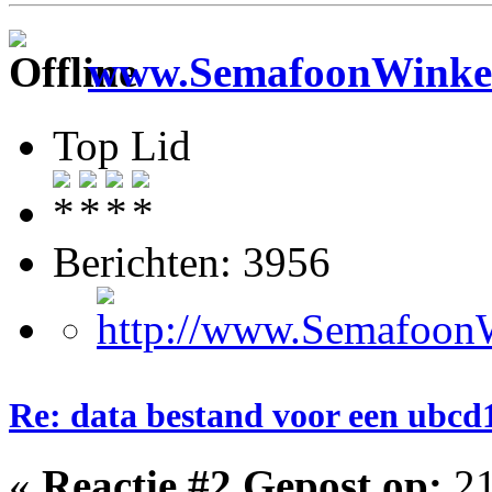
www.SemafoonWinkel
Top Lid
Berichten: 3956
Re: data bestand voor een ubc
«
Reactie #2 Gepost op:
21