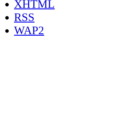
XHTML
RSS
WAP2