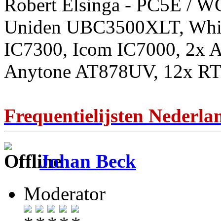
Robert Elsinga - PC5E / 
Uniden UBC3500XLT, Whis
IC7300, Icom IC7000, 2x 
Anytone AT878UV, 12x RT
Frequentielijsten Nederla
Johan Beck
Moderator