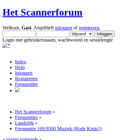
Het Scannerforum
Welkom,
Gast
. Alsjeblieft
inloggen
of
registreren
.
Login met gebruikersnaam, wachtwoord en sessielengte
Index
Help
Inloggen
Registreren
Frequenties
Het Scannerforum
»
Frequenties
»
Landelijk
»
Frequentie 169.9500 Muziek (Rode Kruis?)
« vorige
volgende »