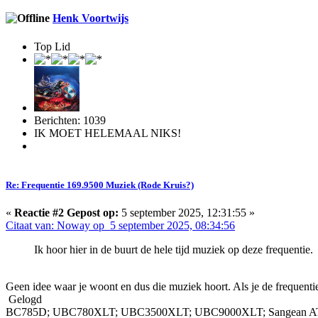
Henk Voortwijs
Top Lid
Berichten: 1039
IK MOET HELEMAAL NIKS!
Re: Frequentie 169.9500 Muziek (Rode Kruis?)
«
Reactie #2 Gepost op:
5 september 2025, 12:31:55 »
Citaat van: Noway op 5 september 2025, 08:34:56
Ik hoor hier in de buurt de hele tijd muziek op deze frequentie.
Geen idee waar je woont en dus die muziek hoort. Als je de frequentie
Gelogd
BC785D; UBC780XLT; UBC3500XLT; UBC9000XLT; Sangean ATS-9