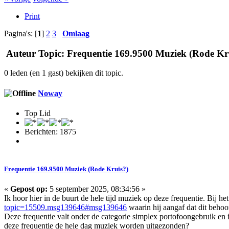
Print
Pagina's: [
1
]
2
3
Omlaag
Auteur
Topic: Frequentie 169.9500 Muziek (Rode Kru
0 leden (en 1 gast) bekijken dit topic.
Noway
Top Lid
Berichten: 1875
Frequentie 169.9500 Muziek (Rode Kruis?)
«
Gepost op:
5 september 2025, 08:34:56 »
Ik hoor hier in de buurt de hele tijd muziek op deze frequentie. Bij h
topic=15509.msg139646#msg139646
waarin hij aangaf dat dit beho
Deze frequentie valt onder de categorie simplex portofoongebruik en
deze frequentie de hele dag muziek worden uitgezonden?