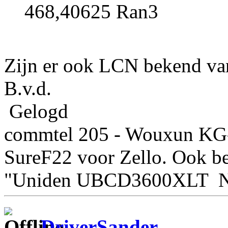
468,40625 Ran3
Zijn er ook LCN bekend va
B.v.d.
Gelogd
commtel 205 - Wouxun K
SureF22 voor Zello. Ook be
"Uniden UBCD3600XLT 
DriverSander