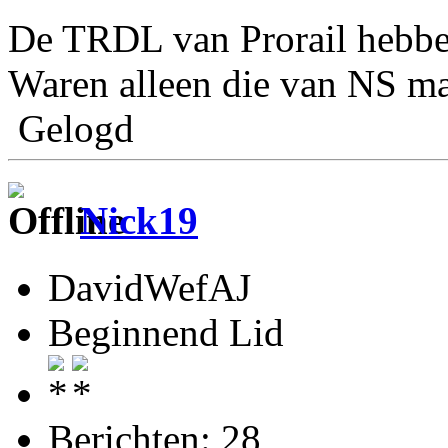
De TRDL van Prorail hebben
Waren alleen die van NS maar
Gelogd
Nick19
DavidWefAJ
Beginnend Lid
Berichten: 28