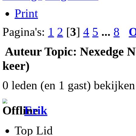
Print
Pagina's:
1
2
[
3
]
4
5
...
8
O
Auteur
Topic: Nexedge NS
keer)
0 leden (en 1 gast) bekijken 
Erik
Top Lid