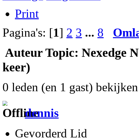
Print
Pagina's: [
1
]
2
3
...
8
Oml
Auteur
Topic: Nexedge NS
keer)
0 leden (en 1 gast) bekijken 
dennis
Gevorderd Lid