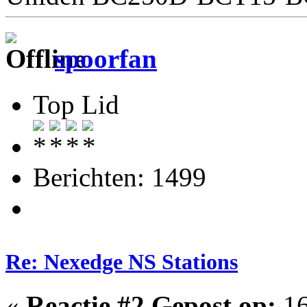
spoorfan
Top Lid
Berichten: 1499
Re: Nexedge NS Stations
«
Reactie #2 Gepost op:
16