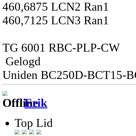
460,6875 LCN2 Ran1
460,7125 LCN3 Ran1
TG 6001 RBC-PLP-CW
Gelogd
Uniden BC250D-BCT15-
Erik
Top Lid