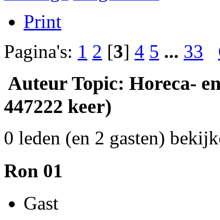
Print
Pagina's:
1
2
[
3
]
4
5
...
33
Auteur
Topic: Horeca- en
447222 keer)
0 leden (en 2 gasten) bekijk
Ron 01
Gast