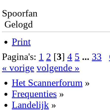
Spoorfan
Gelogd
Print
Pagina's:
1
2
[
3
]
4
5
...
33
« vorige
volgende »
Het Scannerforum
»
Frequenties
»
Landelijk
»