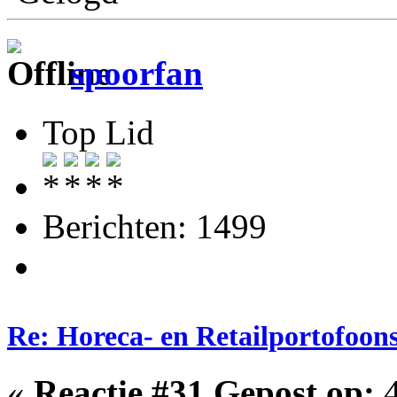
spoorfan
Top Lid
Berichten: 1499
Re: Horeca- en Retailportofoon
«
Reactie #31 Gepost op:
4