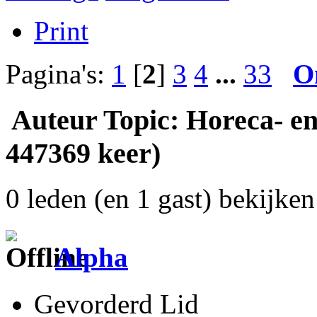
Print
Pagina's:
1
[
2
]
3
4
...
33
O
Auteur
Topic: Horeca- en
447369 keer)
0 leden (en 1 gast) bekijken 
Alpha
Gevorderd Lid