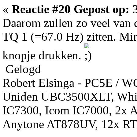
«
Reactie #20 Gepost op:
3
Daarom zullen zo veel van 
TQ 1 (=67.0 Hz) zitten. Min
knopje drukken.
Gelogd
Robert Elsinga - PC5E / 
Uniden UBC3500XLT, Whis
IC7300, Icom IC7000, 2x 
Anytone AT878UV, 12x RT