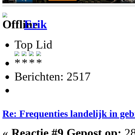
Erik
Top Lid
Berichten: 2517
Re: Frequenties landelijk in ge
«
Reactie #9 Gepost op:
28