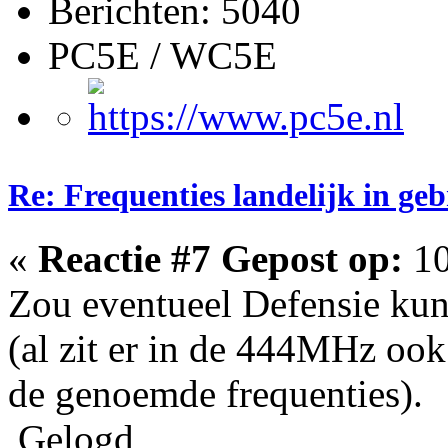
Berichten: 5040
PC5E / WC5E
Re: Frequenties landelijk in ge
«
Reactie #7 Gepost op:
10
Zou eventueel Defensie kunn
(al zit er in de 444MHz oo
de genoemde frequenties).
Gelogd