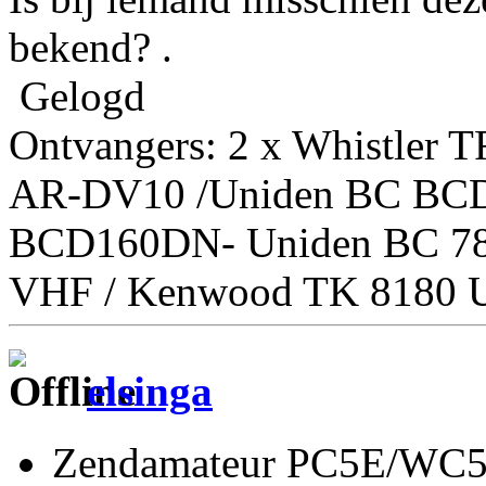
bekend? .
Gelogd
Ontvangers: 2 x Whistler 
AR-DV10 /Uniden BC BC
BCD160DN- Uniden BC 7
VHF / Kenwood TK 8180 U
elsinga
Zendamateur PC5E/WC