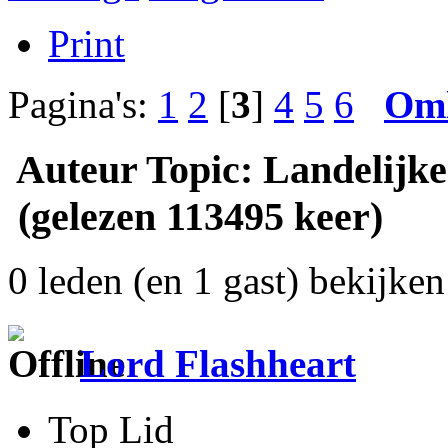
Print
Pagina's:
1
2
[
3
]
4
5
6
Om
Auteur
Topic: Landelijke
(gelezen 113495 keer)
0 leden (en 1 gast) bekijken 
Lord Flashheart
Top Lid