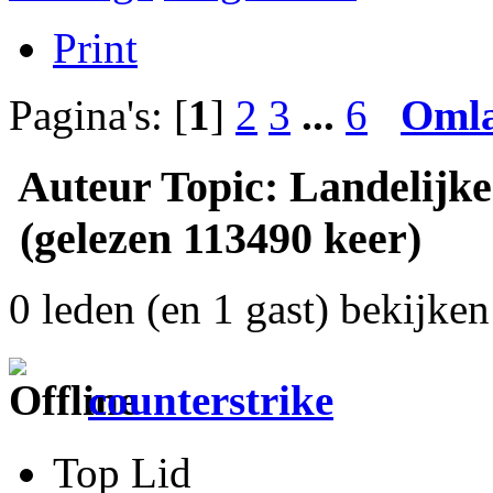
Print
Pagina's: [
1
]
2
3
...
6
Oml
Auteur
Topic: Landelijke
(gelezen 113490 keer)
0 leden (en 1 gast) bekijken 
counterstrike
Top Lid