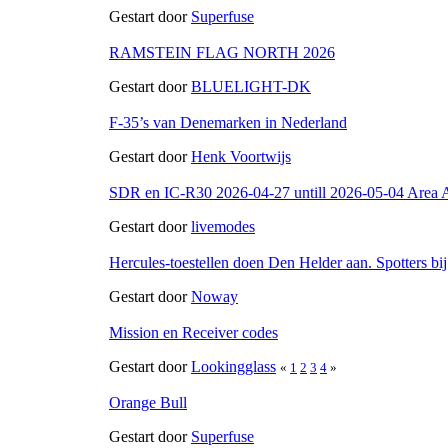
Gestart door
Superfuse
RAMSTEIN FLAG NORTH 2026
Gestart door
BLUELIGHT-DK
F-35’s van Denemarken in Nederland
Gestart door
Henk Voortwijs
SDR en IC-R30 2026-04-27 untill 2026-05-04 Area A
Gestart door
livemodes
Hercules-toestellen doen Den Helder aan. Spotters bi
Gestart door
Noway
Mission en Receiver codes
Gestart door
Lookingglass
«
1
2
3
4
»
Orange Bull
Gestart door
Superfuse