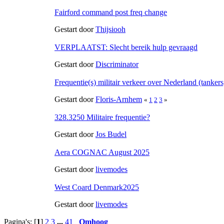
Fairford command post freq change
Gestart door
Thijsiooh
VERPLAATST: Slecht bereik hulp gevraagd
Gestart door
Discriminator
Frequentie(s) militair verkeer over Nederland (tanker
Gestart door
Floris-Arnhem
«
1
2
3
»
328.3250 Militaire frequentie?
Gestart door
Jos Budel
Aera COGNAC August 2025
Gestart door
livemodes
West Coard Denmark2025
Gestart door
livemodes
Pagina's: [
1
]
2
3
...
41
Omhoog