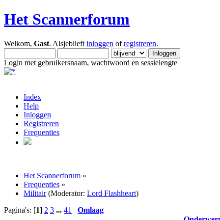
Het Scannerforum
Welkom,
Gast
. Alsjeblieft
inloggen
of
registreren
.
Login met gebruikersnaam, wachtwoord en sessielengte
Index
Help
Inloggen
Registreren
Frequenties
Het Scannerforum
»
Frequenties
»
Militair
(Moderator:
Lord Flashheart
)
Pagina's: [
1
]
2
3
...
41
Omlaag
Onderwer