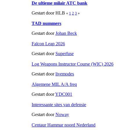
De ultieme milair ATC bank
Gestart door HLB
«
1
2
3
»
TAD nummers
Gestart door
Johan Beck
Falcon Leap 2026
Gestart door
Superfuse
Log Weapons Instructor Course (WIC) 2026
Gestart door
livemodes
Algemene MIL A/A freq
Gestart door
YDC001
Interessante sites van defensie
Gestart door
Noway
Centaur Hammar noord Nederland