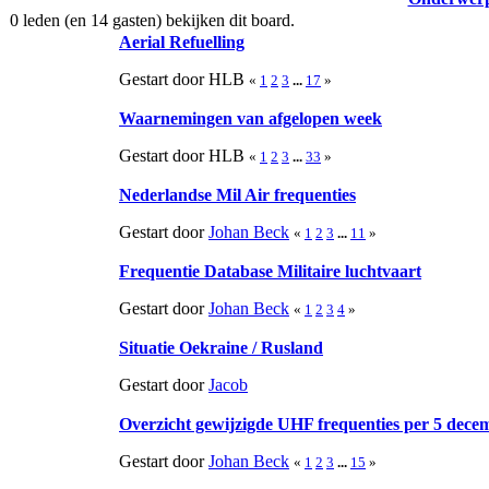
0 leden (en 14 gasten) bekijken dit board.
Aerial Refuelling
Gestart door HLB
«
1
2
3
...
17
»
Waarnemingen van afgelopen week
Gestart door HLB
«
1
2
3
...
33
»
Nederlandse Mil Air frequenties
Gestart door
Johan Beck
«
1
2
3
...
11
»
Frequentie Database Militaire luchtvaart
Gestart door
Johan Beck
«
1
2
3
4
»
Situatie Oekraine / Rusland
Gestart door
Jacob
Overzicht gewijzigde UHF frequenties per 5 dece
Gestart door
Johan Beck
«
1
2
3
...
15
»